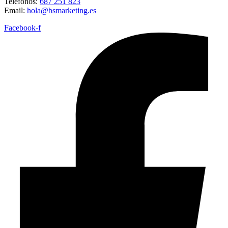
Teléfonos:
687 251 823
Email:
hola@bsmarketing.es
Facebook-f