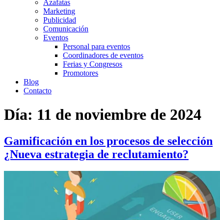
Azafatas
Marketing
Publicidad
Comunicación
Eventos
Personal para eventos
Coordinadores de eventos
Ferias y Congresos
Promotores
Blog
Contacto
Día:
11 de noviembre de 2024
Gamificación en los procesos de selección
¿Nueva estrategia de reclutamiento?